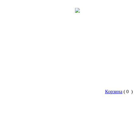
+7 (3952) 526-515
Корзина
(
0
)